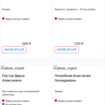
Педиатр
Кардиолог, ревматолог г. Ростов-на-Дону
Первая детская клиника
Первая детская клиника
1800 ₽
2500 ₽
ЗАПИСАТЬСЯ
ЗАПИСАТЬСЯ
Пастух Дарья
Погребная Анастасия
Алексеевна
Геннадиевна
Врач-гинеколог, врач ультразвуковой
Педиатр
диагностики
Первая детская клиника
Первая детская клиника
На русском поле