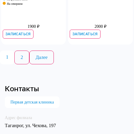
На северном
1900 ₽
2000 ₽
ЗАПИСАТЬСЯ
ЗАПИСАТЬСЯ
Пагинация
1
2
Далее
записей
Контакты
Первая детская клиника
Адрес филиала
Таганрог, ул. Чехова, 197