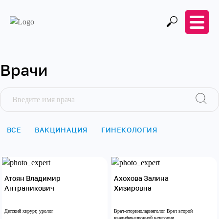
Врачи
ВСЕ
ВАКЦИНАЦИЯ
ГИНЕКОЛОГИЯ
ДЕРМАТОВЕНЕРОЛОГ
ДЕТСКАЯ ХИРУРГИЯ
КАРДИОЛОГИЯ
ЛОР
НЕВРОЛОГИЯ
Атоян Владимир
Ахохова Залина
Антраникович
Хизировна
НЕФРОЛОГИЯ
ОРТОПЕДИЯ
Детский хирург, уролог
Врач-оториноларинголог Врач второй
ОФТАЛЬМОЛОГИЯ
ПЕДИАТРИЯ
квалификационной категории